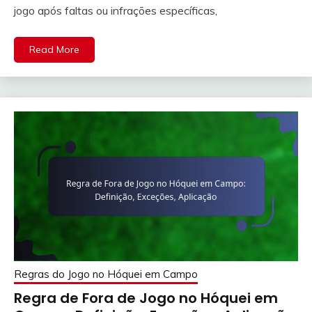
jogo após faltas ou infrações específicas,
Read More
Regras do Jogo no Hóquei em Campo
Regra de Fora de Jogo no Hóquei em