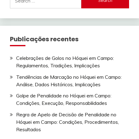
for:
Publicações recentes
Celebrações de Golos no Hóquei em Campo:
Regulamentos, Tradições, Implicações
Tendências de Marcação no Hóquei em Campo:
Análise, Dados Históricos, Implicações
Golpe de Penalidade no Hóquei em Campo:
Condições, Execução, Responsabilidades
Regra de Apelo de Decisão de Penalidade no
Hóquei em Campo: Condições, Procedimentos,
Resultados