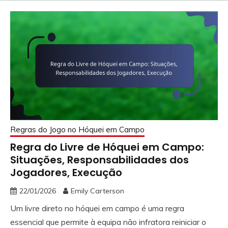
Regras do Jogo no Hóquei em Campo
Regra do Livre de Hóquei em Campo:
Situações, Responsabilidades dos
Jogadores, Execução
22/01/2026
Emily Carterson
Um livre direto no hóquei em campo é uma regra
essencial que permite à equipa não infratora reiniciar o