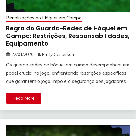
Penalizações no Hóquei em Campo
Regra do Guarda-Redes de Hóquei em
Campo: Restrições, Responsabilidades,
Equipamento
22/01/2026
Emily Carterson
Os guarda-redes de hóquei em campo desempenham um
papel crucial no jogo, enfrentando restrições específicas
que garantem o jogo limpo e a segurança dos jogadores.
Read More