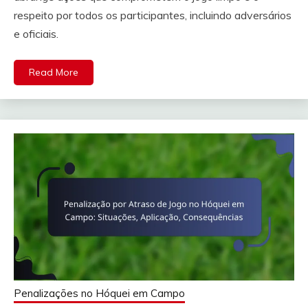
respeito por todos os participantes, incluindo adversários
e oficiais.
Read More
Penalizações no Hóquei em Campo