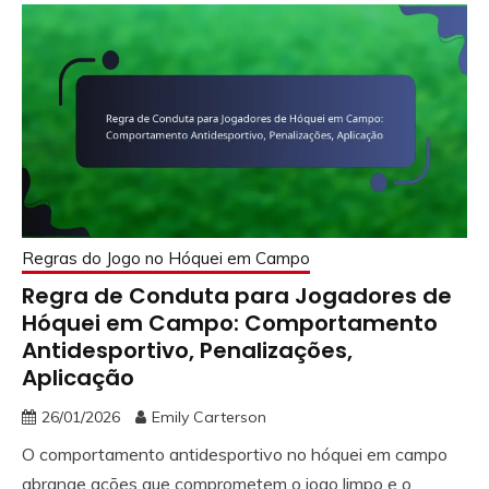
Regras do Jogo no Hóquei em Campo
Regra de Conduta para Jogadores de
Hóquei em Campo: Comportamento
Antidesportivo, Penalizações,
Aplicação
26/01/2026
Emily Carterson
O comportamento antidesportivo no hóquei em campo
abrange ações que comprometem o jogo limpo e o