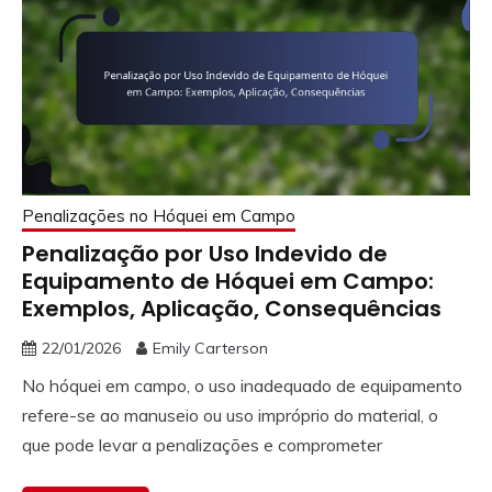
Penalizações no Hóquei em Campo
Penalização por Uso Indevido de
Equipamento de Hóquei em Campo:
Exemplos, Aplicação, Consequências
22/01/2026
Emily Carterson
No hóquei em campo, o uso inadequado de equipamento
refere-se ao manuseio ou uso impróprio do material, o
que pode levar a penalizações e comprometer