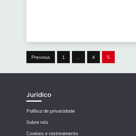
Posts
Previous
1
…
4
5
pagination
Jurídico
Política de privacidade
Sobre nós
Cookies e rastreamento