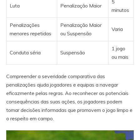
5
Luta
Penalização Maior
minutos
Penalizações
Penalização Maior
Varia
menores repetidas
ou Suspensão
1 jogo
Conduta séria
Suspensão
ou mais
Compreender a severidade comparativa das
penalizações ajuda jogadores e equipas a navegar
eficazmente pelas regras. Ao reconhecer as potenciais
consequências das suas ações, os jogadores podem
tomar decisões informadas que promovem o jogo limpo e
o respeito em campo.