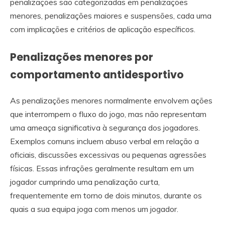
penalizações são categorizadas em penalizações
menores, penalizações maiores e suspensões, cada uma
com implicações e critérios de aplicação específicos.
Penalizações menores por
comportamento antidesportivo
As penalizações menores normalmente envolvem ações
que interrompem o fluxo do jogo, mas não representam
uma ameaça significativa à segurança dos jogadores.
Exemplos comuns incluem abuso verbal em relação a
oficiais, discussões excessivas ou pequenas agressões
físicas. Essas infrações geralmente resultam em um
jogador cumprindo uma penalização curta,
frequentemente em torno de dois minutos, durante os
quais a sua equipa joga com menos um jogador.