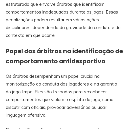
estruturado que envolve árbitros que identificam
comportamentos inadequados durante os jogos. Essas
penalizações podem resultar em várias ações
disciplinares, dependendo da gravidade da conduta e do
contexto em que ocorre.
Papel dos árbitros na identificação de
comportamento antidesportivo
Os árbitros desempenham um papel crucial na
monitorização da conduta dos jogadores e na garantia
do jogo limpo. Eles são treinados para reconhecer
comportamentos que violam o espírito do jogo, como
discutir com oficiais, provocar adversários ou usar
linguagem ofensiva.