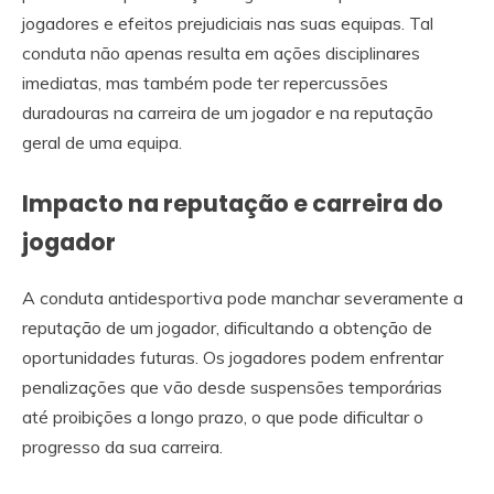
jogadores e efeitos prejudiciais nas suas equipas. Tal
conduta não apenas resulta em ações disciplinares
imediatas, mas também pode ter repercussões
duradouras na carreira de um jogador e na reputação
geral de uma equipa.
Impacto na reputação e carreira do
jogador
A conduta antidesportiva pode manchar severamente a
reputação de um jogador, dificultando a obtenção de
oportunidades futuras. Os jogadores podem enfrentar
penalizações que vão desde suspensões temporárias
até proibições a longo prazo, o que pode dificultar o
progresso da sua carreira.