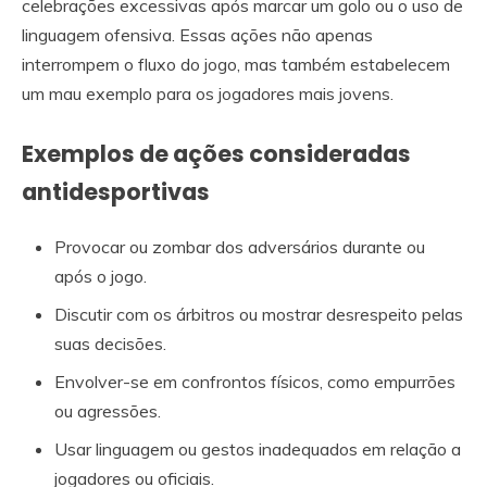
celebrações excessivas após marcar um golo ou o uso de
linguagem ofensiva. Essas ações não apenas
interrompem o fluxo do jogo, mas também estabelecem
um mau exemplo para os jogadores mais jovens.
Exemplos de ações consideradas
antidesportivas
Provocar ou zombar dos adversários durante ou
após o jogo.
Discutir com os árbitros ou mostrar desrespeito pelas
suas decisões.
Envolver-se em confrontos físicos, como empurrões
ou agressões.
Usar linguagem ou gestos inadequados em relação a
jogadores ou oficiais.