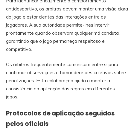
Para identificar eficazmente o comportamento
antidesportivo, os árbitros devem manter uma visão clara
do jogo e estar cientes das interações entre os
jogadores. A sua autoridade permite-lhes intervir
prontamente quando observam qualquer má conduta,
garantindo que o jogo permaneça respeitoso e
competitivo.
Os árbitros frequentemente comunicam entre si para
confirmar observações e tomar decisões coletivas sobre
penalizações. Esta colaboração ajuda a manter a
consistência na aplicação das regras em diferentes
jogos.
Protocolos de aplicação seguidos
pelos oficiais