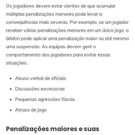
Os jogadores devem estar cientes de que acumular
múltiplas penalizações menores pode levar a
consequências mais severas. Por exemplo, se um jogador
receber várias penalizações menores em um único jogo, o
árbitro pode aplicar uma penalização maior ou até mesmo
uma suspensão. As equipas devem gerir o
comportamento dos jogadores para evitar essas
situações.
Abuso verbal de oficiais
Discussões excessivas
Pequenas agressões físicas
Atraso de jogo
Penalizações maiores e suas