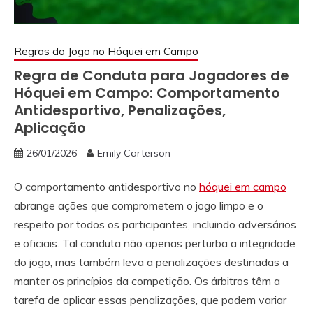
Regras do Jogo no Hóquei em Campo
Regra de Conduta para Jogadores de
Hóquei em Campo: Comportamento
Antidesportivo, Penalizações,
Aplicação
26/01/2026
Emily Carterson
O comportamento antidesportivo no
hóquei em campo
abrange ações que comprometem o jogo limpo e o
respeito por todos os participantes, incluindo adversários
e oficiais. Tal conduta não apenas perturba a integridade
do jogo, mas também leva a penalizações destinadas a
manter os princípios da competição. Os árbitros têm a
tarefa de aplicar essas penalizações, que podem variar