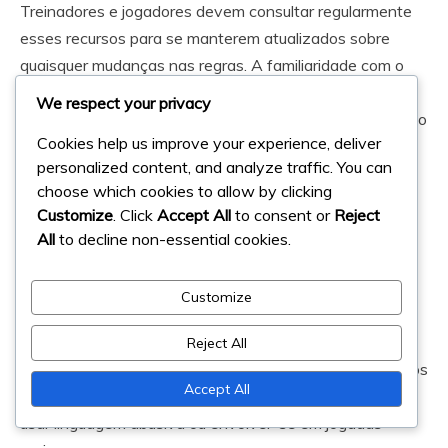
Treinadores e jogadores devem consultar regularmente
esses recursos para se manterem atualizados sobre
quaisquer mudanças nas regras. A familiaridade com o
livro de regras pode ajudar a prevenir mal-entendidos e
We respect your privacy
promover uma cultura de respeito e integridade dentro do
Cookies help us improve your experience, deliver
desporto.
personalized content, and analyze traffic. You can
choose which cookies to allow by clicking
Diretrizes dos órgãos reguladores
Customize
. Click
Accept All
to consent or
Reject
sobre a conduta dos jogadores
All
to decline non-essential cookies.
Órgãos reguladores como a FIH e federações nacionais
Customize
fornecem diretrizes específicas que elaboram
comportamentos aceitáveis e inaceitáveis durante os
Reject All
jogos. Essas diretrizes frequentemente incluem exemplos
Accept All
de conduta antidesportiva, como discutir com oficiais,
usar linguagem abusiva ou envolver-se em jogadas