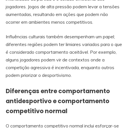
jogadores. Jogos de alta pressão podem levar a tensões
aumentadas, resultando em ações que podem não
ocorrer em ambientes menos competitivos.
Influências culturais também desempenham um papel;
diferentes regiões podem ter limiares variados para o que
é considerado comportamento aceitável. Por exemplo,
alguns jogadores podem vir de contextos onde a
competição agressiva é incentivada, enquanto outros
podem priorizar o desportivismo.
Diferenças entre comportamento
antidesportivo e comportamento
competitivo normal
O comportamento competitivo normal inclui esforçar-se