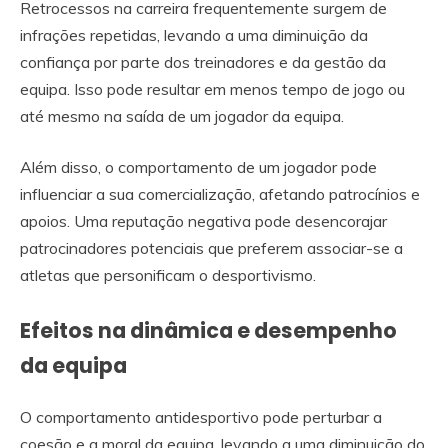
Retrocessos na carreira frequentemente surgem de
infrações repetidas, levando a uma diminuição da
confiança por parte dos treinadores e da gestão da
equipa. Isso pode resultar em menos tempo de jogo ou
até mesmo na saída de um jogador da equipa.
Além disso, o comportamento de um jogador pode
influenciar a sua comercialização, afetando patrocínios e
apoios. Uma reputação negativa pode desencorajar
patrocinadores potenciais que preferem associar-se a
atletas que personificam o desportivismo.
Efeitos na dinâmica e desempenho
da equipa
O comportamento antidesportivo pode perturbar a
coesão e a moral da equipa, levando a uma diminuição do