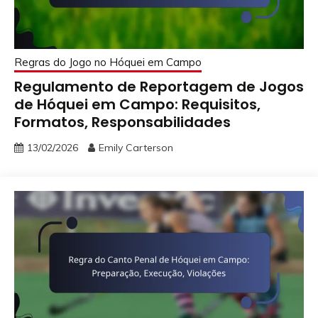
Regras do Jogo no Hóquei em Campo
Regulamento de Reportagem de Jogos
de Hóquei em Campo: Requisitos,
Formatos, Responsabilidades
13/02/2026
Emily Carterson