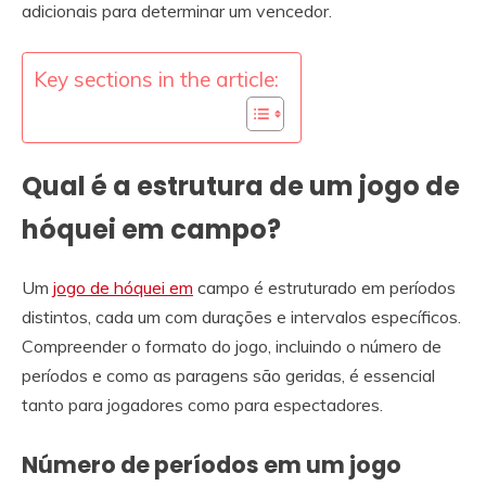
adicionais para determinar um vencedor.
Key sections in the article:
Qual é a estrutura de um jogo de
hóquei em campo?
Um
jogo de hóquei em
campo é estruturado em períodos
distintos, cada um com durações e intervalos específicos.
Compreender o formato do jogo, incluindo o número de
períodos e como as paragens são geridas, é essencial
tanto para jogadores como para espectadores.
Número de períodos em um jogo