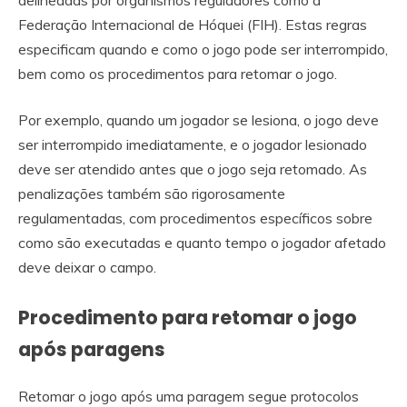
delineadas por organismos reguladores como a
Federação Internacional de Hóquei (FIH). Estas regras
especificam quando e como o jogo pode ser interrompido,
bem como os procedimentos para retomar o jogo.
Por exemplo, quando um jogador se lesiona, o jogo deve
ser interrompido imediatamente, e o jogador lesionado
deve ser atendido antes que o jogo seja retomado. As
penalizações também são rigorosamente
regulamentadas, com procedimentos específicos sobre
como são executadas e quanto tempo o jogador afetado
deve deixar o campo.
Procedimento para retomar o jogo
após paragens
Retomar o jogo após uma paragem segue protocolos