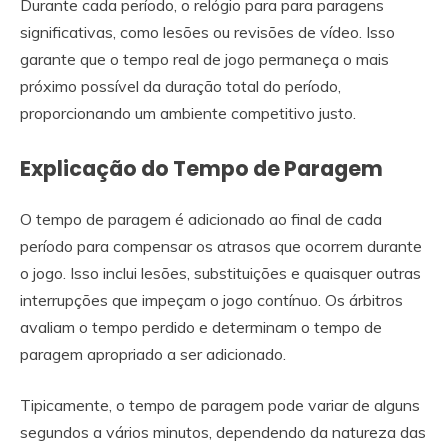
Durante cada período, o relógio para para paragens
significativas, como lesões ou revisões de vídeo. Isso
garante que o tempo real de jogo permaneça o mais
próximo possível da duração total do período,
proporcionando um ambiente competitivo justo.
Explicação do Tempo de Paragem
O tempo de paragem é adicionado ao final de cada
período para compensar os atrasos que ocorrem durante
o jogo. Isso inclui lesões, substituições e quaisquer outras
interrupções que impeçam o jogo contínuo. Os árbitros
avaliam o tempo perdido e determinam o tempo de
paragem apropriado a ser adicionado.
Tipicamente, o tempo de paragem pode variar de alguns
segundos a vários minutos, dependendo da natureza das