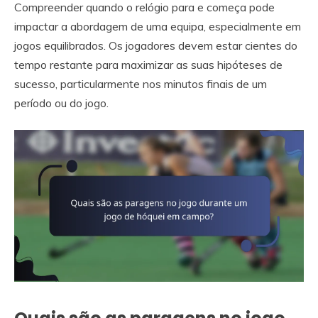
Compreender quando o relógio para e começa pode
impactar a abordagem de uma equipa, especialmente em
jogos equilibrados. Os jogadores devem estar cientes do
tempo restante para maximizar as suas hipóteses de
sucesso, particularmente nos minutos finais de um
período ou do jogo.