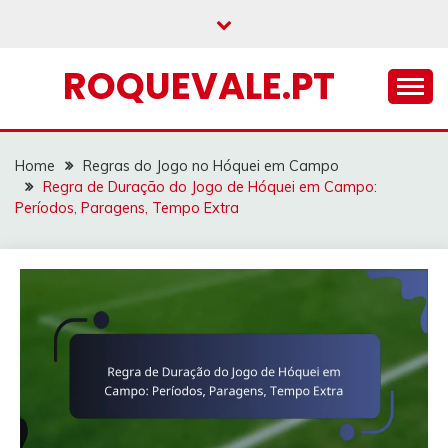
Skip
to
content
ROQUEVALE.PT
Home
Regras do Jogo no Hóquei em Campo
Regra de Duração do Jogo de Hóquei em Campo:
Períodos, Paragens, Tempo Extra