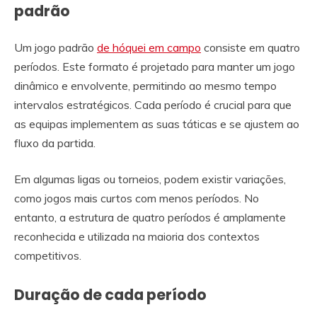
padrão
Um jogo padrão
de hóquei em campo
consiste em quatro
períodos. Este formato é projetado para manter um jogo
dinâmico e envolvente, permitindo ao mesmo tempo
intervalos estratégicos. Cada período é crucial para que
as equipas implementem as suas táticas e se ajustem ao
fluxo da partida.
Em algumas ligas ou torneios, podem existir variações,
como jogos mais curtos com menos períodos. No
entanto, a estrutura de quatro períodos é amplamente
reconhecida e utilizada na maioria dos contextos
competitivos.
Duração de cada período