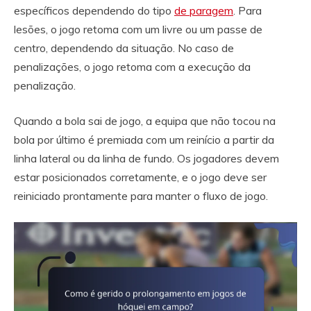
específicos dependendo do tipo
de paragem
. Para
lesões, o jogo retoma com um livre ou um passe de
centro, dependendo da situação. No caso de
penalizações, o jogo retoma com a execução da
penalização.
Quando a bola sai de jogo, a equipa que não tocou na
bola por último é premiada com um reinício a partir da
linha lateral ou da linha de fundo. Os jogadores devem
estar posicionados corretamente, e o jogo deve ser
reiniciado prontamente para manter o fluxo de jogo.