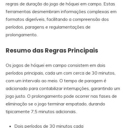
regras de duração do jogo de hóquei em campo. Estas
ferramentas desmembram informações complexas em
formatos digeríveis, facilitando a compreensão dos
períodos, paragens e regulamentações de
prolongamento.
Resumo das Regras Principais
Os jogos de hóquei em campo consistem em dois
períodos principais, cada um com cerca de 30 minutos,
com um intervalo ao meio. O tempo de paragem é
adicionado para contabilizar interrupções, garantindo um
jogo justo. O prolongamento pode ocorrer nas fases de
eliminação se o jogo terminar empatado, durando
tipicamente 7,5 minutos adicionais.
Dois períodos de 30 minutos cada