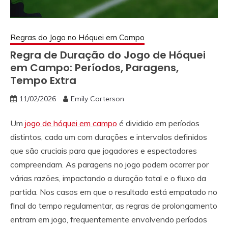
Regras do Jogo no Hóquei em Campo
Regra de Duração do Jogo de Hóquei
em Campo: Períodos, Paragens,
Tempo Extra
11/02/2026
Emily Carterson
Um
jogo de hóquei em campo
é dividido em períodos
distintos, cada um com durações e intervalos definidos
que são cruciais para que jogadores e espectadores
compreendam. As paragens no jogo podem ocorrer por
várias razões, impactando a duração total e o fluxo da
partida. Nos casos em que o resultado está empatado no
final do tempo regulamentar, as regras de prolongamento
entram em jogo, frequentemente envolvendo períodos