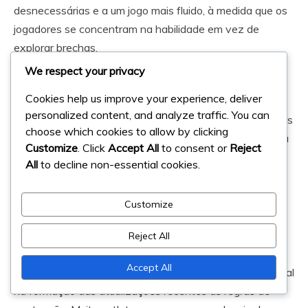
desnecessárias e a um jogo mais fluido, à medida que os
jogadores se concentram na habilidade em vez de
explorar brechas.
We respect your privacy
Além disso, a ênfase na revisão de vídeo introduziu um
Cookies help us improve your experience, deliver
elemento estratégico ao jogo. As equipas podem agora
personalized content, and analyze traffic. You can
considerar o potencial para uma revisão ao fazer jogadas
choose which cookies to allow by clicking
perto da baliza, influenciando o seu processo de tomada
Customize
. Click
Accept All
to consent or
Reject
de decisões. Esta mudança incentiva uma abordagem
All
to decline non-essential cookies.
mais tática às oportunidades de pontuação.
Customize
Feedback dos jogadores sobre as
regras
Reject All
Accept All
O feedback dos jogadores desempenhou um papel crucial
na formação das atualizações recentes às regras de