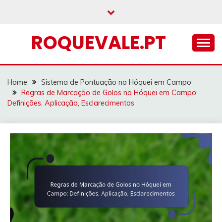
Skip
to
content
ROQUEVALE.PT
Home
Sistema de Pontuação no Hóquei em Campo
Regras de Marcação de Golos no Hóquei em Campo:
Definições, Aplicação, Esclarecimentos