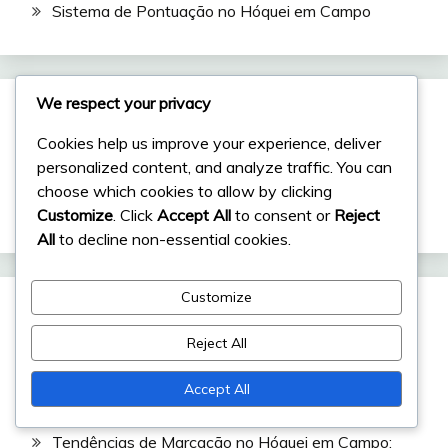
Sistema de Pontuação no Hóquei em Campo
We respect your privacy
Pesquisar
Cookies help us improve your experience, deliver
personalized content, and analyze traffic. You can
Search
choose which cookies to allow by clicking
for:
Customize
. Click
Accept All
to consent or
Reject
All
to decline non-essential cookies.
Customize
Publicações recentes
Reject All
Celebrações de Golos no Hóquei em Campo:
Accept All
Regulamentos, Tradições, Implicações
Tendências de Marcação no Hóquei em Campo: